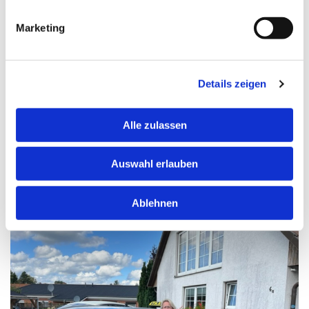
Unsere Fahrzeuge
Marketing
Seit 2019 leisten auch wir unseren Beitrag zum
Umweltschutz. Als erstes Taxiunternehmen im Heidekreis
bringen wir mit unserem Hybrid-Taxi unsere Kunden
Details zeigen
umweltschonend zu Ihren Zielen.
Alle zulassen
Ab sofort haben wir auch ein E-Taxi im Einsatz. Das erste
im Heidekreis.
Auswahl erlauben
Ablehnen